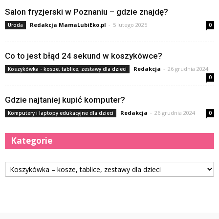
Salon fryzjerski w Poznaniu – gdzie znajdę?
Redakcja MamaLubiEko.pl
-
5 lutego 2025
Uroda
0
Co to jest błąd 24 sekund w koszykówce?
Redakcja
-
26 grudnia 2024
Koszykówka - kosze, tablice, zestawy dla dzieci
0
Gdzie najtaniej kupić komputer?
Redakcja
-
26 grudnia 2024
Komputery i laptopy edukacyjne dla dzieci
0
Kategorie
Kategorie