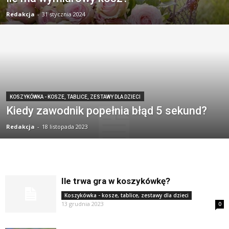
Redakcja
-
31 stycznia 2024
KOSZYKÓWKA - KOSZE, TABLICE, ZESTAWY DLA DZIECI
Kiedy zawodnik popełnia błąd 5 sekund?
Redakcja
-
18 listopada 2023
Ile trwa gra w koszykówkę?
Koszykówka - kosze, tablice, zestawy dla dzieci
13 grudnia 2023
0