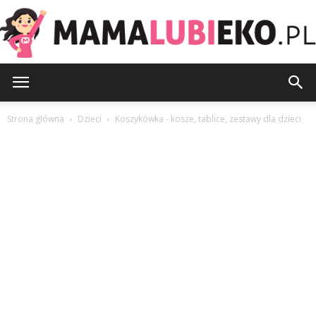
MamaLubiEko.pl
Strona główna
Dzieci
Koszykówka - kosze, tablice, zestawy dla dzieci