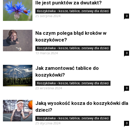
Ile jest punktów za dwutakt?
Koszykówka - kosze, tablice, zestawy dla dzieci
25 sierpnia 2024
0
Na czym polega błąd kroków w
koszykówce?
Koszykówka - kosze, tablice, zestawy dla dzieci
13 marca 2024
0
Jak zamontować tablice do
koszykówki?
Koszykówka - kosze, tablice, zestawy dla dzieci
23 września 2024
0
Jaką wysokość kosza do koszykówki dla
dzieci?
Koszykówka - kosze, tablice, zestawy dla dzieci
25 stycznia 2024
0