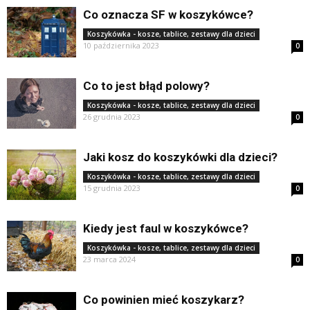
Co oznacza SF w koszykówce?
Koszykówka - kosze, tablice, zestawy dla dzieci
10 października 2023
0
Co to jest błąd polowy?
Koszykówka - kosze, tablice, zestawy dla dzieci
26 grudnia 2023
0
Jaki kosz do koszykówki dla dzieci?
Koszykówka - kosze, tablice, zestawy dla dzieci
15 grudnia 2023
0
Kiedy jest faul w koszykówce?
Koszykówka - kosze, tablice, zestawy dla dzieci
23 marca 2024
0
Co powinien mieć koszykarz?