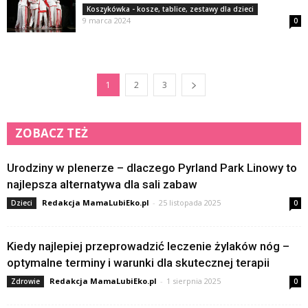
Koszykówka - kosze, tablice, zestawy dla dzieci
9 marca 2024
0
1
2
3
ZOBACZ TEŻ
Urodziny w plenerze – dlaczego Pyrland Park Linowy to
najlepsza alternatywa dla sali zabaw
Redakcja MamaLubiEko.pl
-
25 listopada 2025
Dzieci
0
Kiedy najlepiej przeprowadzić leczenie żylaków nóg –
optymalne terminy i warunki dla skutecznej terapii
Redakcja MamaLubiEko.pl
-
1 sierpnia 2025
Zdrowie
0