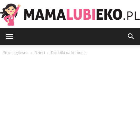
MamaLubiEko.pl
Strona główna
Dzieci
Dodatki na komunię