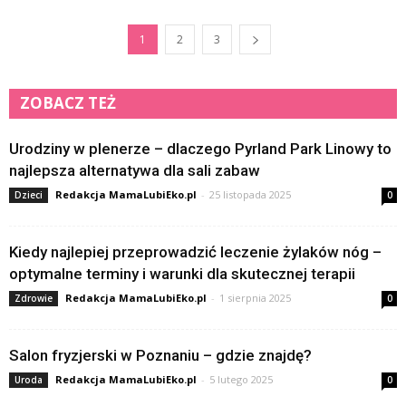
1
2
3
ZOBACZ TEŻ
Urodziny w plenerze – dlaczego Pyrland Park Linowy to
najlepsza alternatywa dla sali zabaw
Redakcja MamaLubiEko.pl
-
25 listopada 2025
Dzieci
0
Kiedy najlepiej przeprowadzić leczenie żylaków nóg –
optymalne terminy i warunki dla skutecznej terapii
Redakcja MamaLubiEko.pl
-
1 sierpnia 2025
Zdrowie
0
Salon fryzjerski w Poznaniu – gdzie znajdę?
Redakcja MamaLubiEko.pl
-
5 lutego 2025
Uroda
0