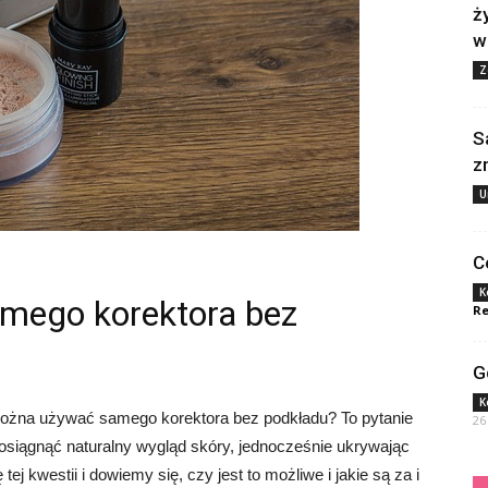
ż
w
Z
S
z
U
C
K
mego korektora bez
Re
G
K
można używać samego korektora bez podkładu? To pytanie
26
 osiągnąć naturalny wygląd skóry, jednocześnie ukrywając
ej kwestii i dowiemy się, czy jest to możliwe i jakie są za i