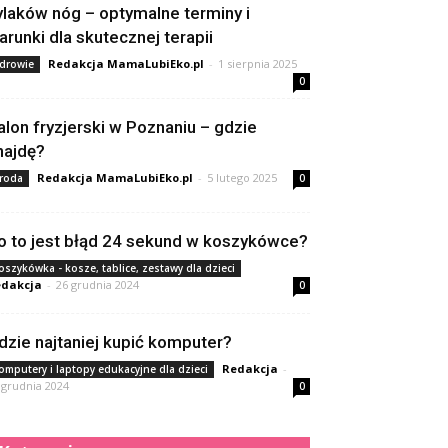
ylaków nóg – optymalne terminy i
arunki dla skutecznej terapii
Redakcja MamaLubiEko.pl
-
1 sierpnia 2025
drowie
0
alon fryzjerski w Poznaniu – gdzie
najdę?
Redakcja MamaLubiEko.pl
-
5 lutego 2025
roda
0
o to jest błąd 24 sekund w koszykówce?
oszykówka - kosze, tablice, zestawy dla dzieci
dakcja
-
26 grudnia 2024
0
dzie najtaniej kupić komputer?
Redakcja
-
omputery i laptopy edukacyjne dla dzieci
 grudnia 2024
0