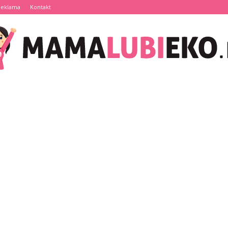
Reklama
Kontakt
MamaLubiEko.pl