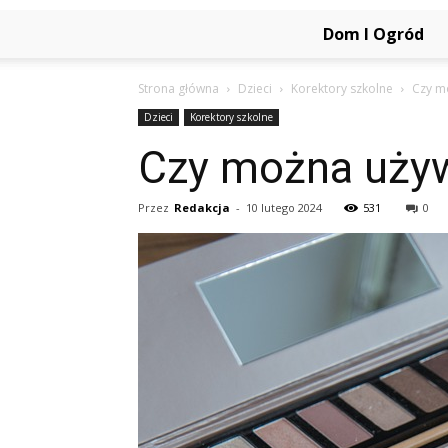
Dom I Ogród
Strona główna
Dzieci
Korektory szkolne
Czy m
Dzieci
Korektory szkolne
Czy można używ
Przez
Redakcja
-
10 lutego 2024
531
0