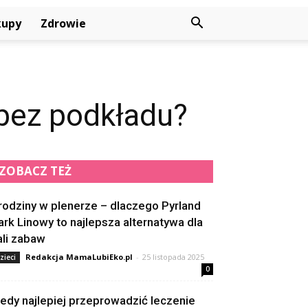
kupy
Zdrowie
bez podkładu?
ZOBACZ TEŻ
rodziny w plenerze – dlaczego Pyrland
ark Linowy to najlepsza alternatywa dla
ali zabaw
Redakcja MamaLubiEko.pl
-
25 listopada 2025
zieci
0
iedy najlepiej przeprowadzić leczenie