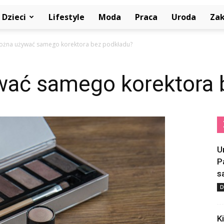
Dzieci
Lifestyle
Moda
Praca
Uroda
Za
ożna używać samego korektora bez podkładu?
ać samego korektora 
U
P
s
D
K