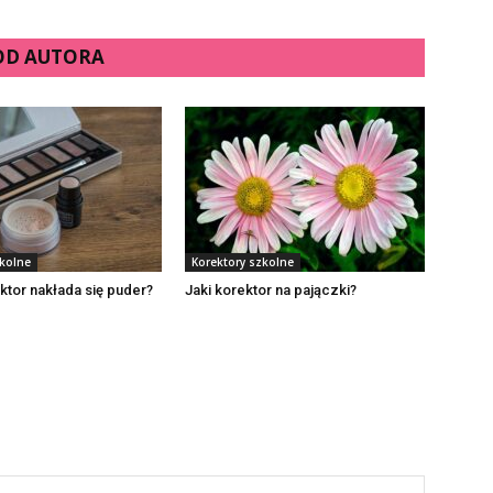
 OD AUTORA
zkolne
Korektory szkolne
ktor nakłada się puder?
Jaki korektor na pajączki?