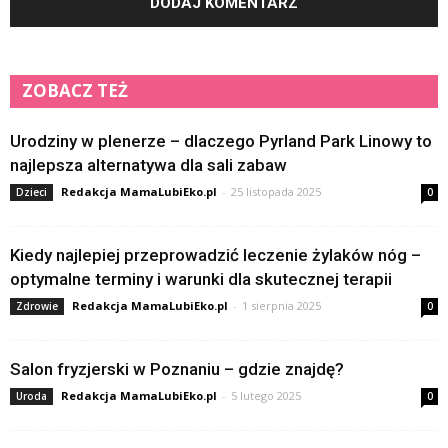
ZOBACZ TEŻ
Urodziny w plenerze – dlaczego Pyrland Park Linowy to
najlepsza alternatywa dla sali zabaw
Redakcja MamaLubiEko.pl
-
25 listopada 2025
Dzieci
0
Kiedy najlepiej przeprowadzić leczenie żylaków nóg –
optymalne terminy i warunki dla skutecznej terapii
Redakcja MamaLubiEko.pl
-
1 sierpnia 2025
Zdrowie
0
Salon fryzjerski w Poznaniu – gdzie znajdę?
Redakcja MamaLubiEko.pl
-
5 lutego 2025
Uroda
0