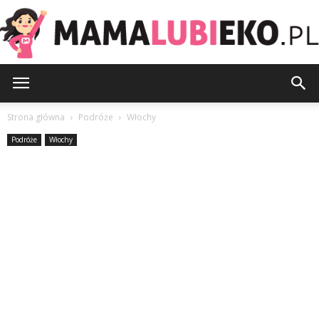
MamaLubiEko.pl
Strona główna
Podróże
Włochy
Podróże
Włochy