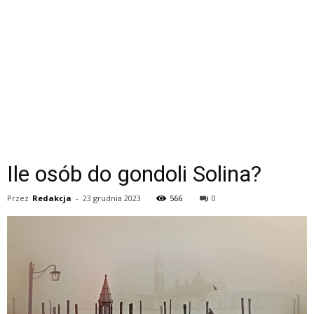
Ile osób do gondoli Solina?
Przez
Redakcja
-
23 grudnia 2023
566
0