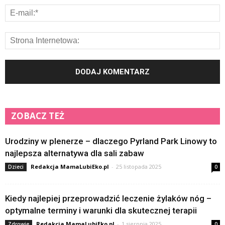
ZOBACZ TEŻ
Urodziny w plenerze – dlaczego Pyrland Park Linowy to
najlepsza alternatywa dla sali zabaw
Redakcja MamaLubiEko.pl
-
25 listopada 2025
Dzieci
0
Kiedy najlepiej przeprowadzić leczenie żylaków nóg –
optymalne terminy i warunki dla skutecznej terapii
Redakcja MamaLubiEko.pl
-
1 sierpnia 2025
Zdrowie
0