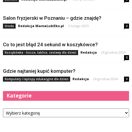
Salon fryzjerski w Poznaniu – gdzie znajdę?
Redakcja MamaLubiEko.pl
-
5 lutego 2025
Uroda
0
Co to jest błąd 24 sekund w koszykówce?
Redakcja
-
26 grudnia 2024
Koszykówka - kosze, tablice, zestawy dla dzieci
0
Gdzie najtaniej kupić komputer?
Redakcja
-
26 grudnia 2024
Komputery i laptopy edukacyjne dla dzieci
0
Kategorie
Kategorie