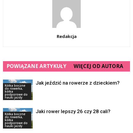
Redakcja
POWIĄZANE ARTYKUŁY
WIĘCEJ OD AUTORA
Jak jeździć na rowerze z dzieckiem?
Kółka boczne
do rowerka,
kółka
podporowe do
nauki jazdy
Jaki rower lepszy 26 czy 28 cali?
Kółka boczne
do rowerka,
kółka
podporowe do
nauki jazdy