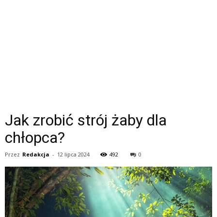
Jak zrobić strój żaby dla
chłopca?
Przez
Redakcja
-
12 lipca 2024
492
0