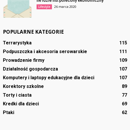
Ile idzie list polecony ekonomiczny
26 marca 2020
Lifestyle
POPULARNE KATEGORIE
Terrarystyka
115
Podpuszczka i akcesoria serowarskie
111
Prowadzenie firmy
109
Działalność gospodarcza
107
Komputery i laptopy edukacyjne dla dzieci
107
Korektory szkolne
89
Torty i ciasta
77
Kredki dla dzieci
69
Ptaki
62