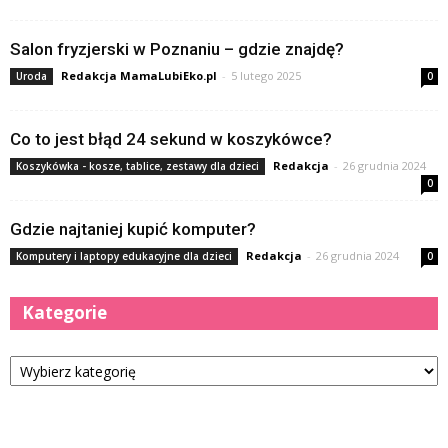
Salon fryzjerski w Poznaniu – gdzie znajdę?
Redakcja MamaLubiEko.pl
-
5 lutego 2025
Uroda
0
Co to jest błąd 24 sekund w koszykówce?
Redakcja
-
26 grudnia 2024
Koszykówka - kosze, tablice, zestawy dla dzieci
0
Gdzie najtaniej kupić komputer?
Redakcja
-
26 grudnia 2024
Komputery i laptopy edukacyjne dla dzieci
0
Kategorie
Kategorie