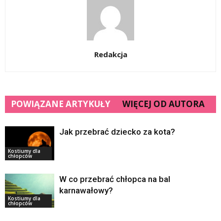
Redakcja
POWIĄZANE ARTYKUŁY
WIĘCEJ OD AUTORA
Jak przebrać dziecko za kota?
Kostiumy dla
chłopców
W co przebrać chłopca na bal
karnawałowy?
Kostiumy dla
chłopców