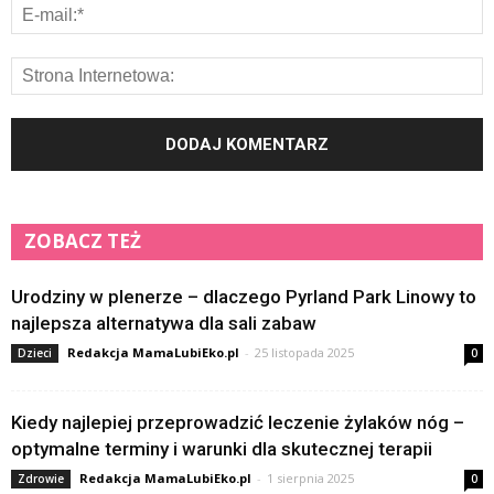
ZOBACZ TEŻ
Urodziny w plenerze – dlaczego Pyrland Park Linowy to
najlepsza alternatywa dla sali zabaw
Redakcja MamaLubiEko.pl
-
25 listopada 2025
Dzieci
0
Kiedy najlepiej przeprowadzić leczenie żylaków nóg –
optymalne terminy i warunki dla skutecznej terapii
Redakcja MamaLubiEko.pl
-
1 sierpnia 2025
Zdrowie
0