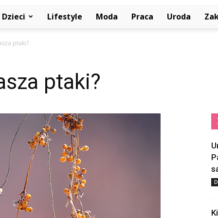
Dzieci
Lifestyle
Moda
Praca
Uroda
Za
asza ptaki?
asza ptaki?
U
P
s
D
K