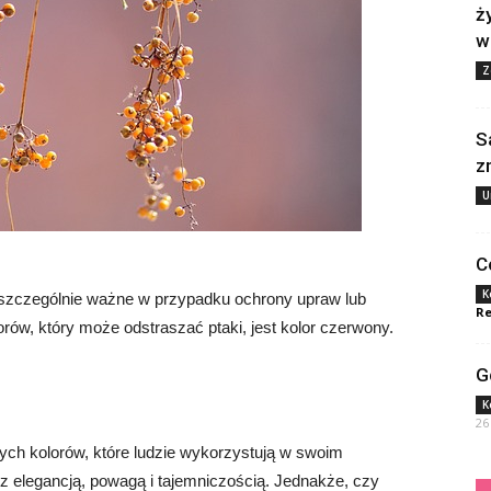
ż
w
Z
S
z
U
C
K
t szczególnie ważne w przypadku ochrony upraw lub
Re
ów, który może odstraszać ptaki, jest kolor czerwony.
G
K
26
nych kolorów, które ludzie wykorzystują w swoim
 z elegancją, powagą i tajemniczością. Jednakże, czy