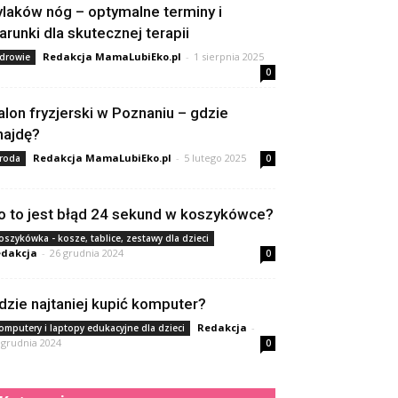
ylaków nóg – optymalne terminy i
arunki dla skutecznej terapii
Redakcja MamaLubiEko.pl
-
1 sierpnia 2025
drowie
0
alon fryzjerski w Poznaniu – gdzie
najdę?
Redakcja MamaLubiEko.pl
-
5 lutego 2025
roda
0
o to jest błąd 24 sekund w koszykówce?
oszykówka - kosze, tablice, zestawy dla dzieci
dakcja
-
26 grudnia 2024
0
dzie najtaniej kupić komputer?
Redakcja
-
omputery i laptopy edukacyjne dla dzieci
 grudnia 2024
0