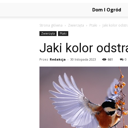
Dom I Ogród
Strona główna
Zwierzęta
Ptaki
Jaki kolor odstr
Zwierzęta
Ptaki
Jaki kolor odstr
Przez
Redakcja
-
30 listopada 2023
661
0