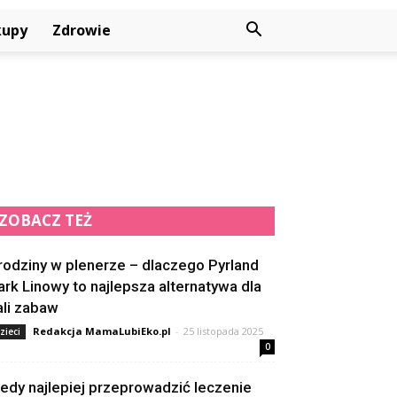
kupy
Zdrowie
ZOBACZ TEŻ
rodziny w plenerze – dlaczego Pyrland
ark Linowy to najlepsza alternatywa dla
ali zabaw
Redakcja MamaLubiEko.pl
-
25 listopada 2025
zieci
0
iedy najlepiej przeprowadzić leczenie