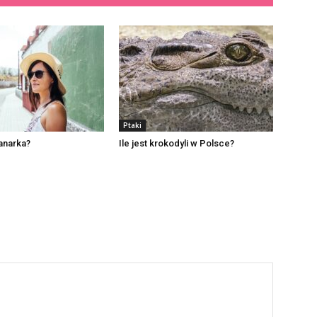
Ptaki
kanarka?
Ile jest krokodyli w Polsce?