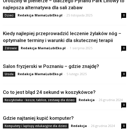
Urodziny w plenerze – dlaczego Pyrland Park Linowy to
najlepsza alternatywa dla sali zabaw
Redakcja MamaLubiEko.pl
-
25 listopada 2025
Dzieci
0
Kiedy najlepiej przeprowadzić leczenie żylaków nóg –
optymalne terminy i warunki dla skutecznej terapii
Redakcja MamaLubiEko.pl
-
1 sierpnia 2025
Zdrowie
0
Salon fryzjerski w Poznaniu – gdzie znajdę?
Redakcja MamaLubiEko.pl
-
5 lutego 2025
Uroda
0
Co to jest błąd 24 sekund w koszykówce?
Redakcja
-
26 grudnia 2024
Koszykówka - kosze, tablice, zestawy dla dzieci
0
Gdzie najtaniej kupić komputer?
Redakcja
-
26 grudnia 2024
Komputery i laptopy edukacyjne dla dzieci
0