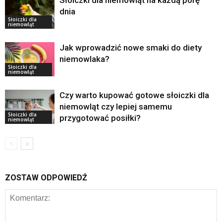
Słoiczki dla niemowląt na każdą porę
dnia
Słoiczki dla
niemowląt
Jak wprowadzić nowe smaki do diety
niemowlaka?
Słoiczki dla
niemowląt
Czy warto kupować gotowe słoiczki dla
niemowląt czy lepiej samemu
Słoiczki dla
przygotować posiłki?
niemowląt
ZOSTAW ODPOWIEDŹ