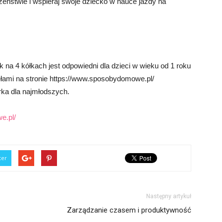
zeństwie i wspieraj swoje dziecko w nauce jazdy na
 na 4 kółkach jest odpowiedni dla dzieci w wieku od 1 roku
łami na stronie https://www.sposobydomowe.pl/
ka dla najmłodszych.
e.pl/
ter
Następny artykuł
Zarządzanie czasem i produktywność