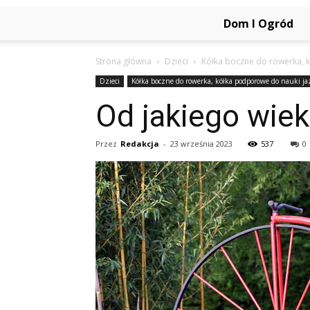
Dom I Ogród
Strona główna
Dzieci
Kółka boczne do rowerka, 
Dzieci
Kółka boczne do rowerka, kółka podporowe do nauki ja
Od jakiego wiek
Przez
Redakcja
-
23 września 2023
537
0