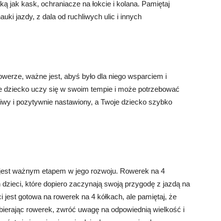
ą jak kask, ochraniacze na łokcie i kolana. Pamiętaj
ki jazdy, z dala od ruchliwych ulic i innych
werze, ważne jest, abyś było dla niego wsparciem i
de dziecko uczy się w swoim tempie i może potrzebować
liwy i pozytywnie nastawiony, a Twoje dziecko szybko
jest ważnym etapem w jego rozwoju. Rowerek na 4
 dzieci, które dopiero zaczynają swoją przygodę z jazdą na
i jest gotowa na rowerek na 4 kółkach, ale pamiętaj, że
bierając rowerek, zwróć uwagę na odpowiednią wielkość i