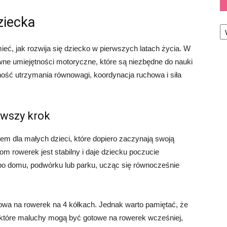
ziecka
Ka
eć, jak rozwija się dziecko w pierwszych latach życia. W
ewne umiejętności motoryczne, które są niezbędne do nauki
ność utrzymania równowagi, koordynacja ruchowa i siła
rwszy krok
em dla małych dzieci, które dopiero zaczynają swoją
 rowerek jest stabilny i daje dziecku poczucie
po domu, podwórku lub parku, ucząc się równocześnie
otowa na rowerek na 4 kółkach. Jednak warto pamiętać, że
ektóre maluchy mogą być gotowe na rowerek wcześniej,