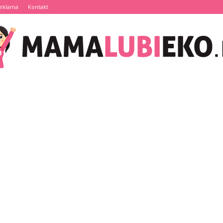
eklama
Kontakt
MamaLubiEko.pl