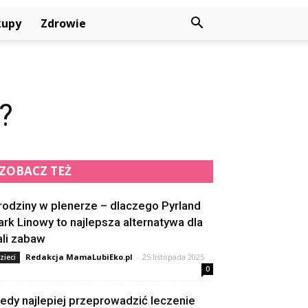
kupy
Zdrowie
?
ZOBACZ TEŻ
rodziny w plenerze – dlaczego Pyrland
ark Linowy to najlepsza alternatywa dla
ali zabaw
Redakcja MamaLubiEko.pl
-
25 listopada 2025
zieci
0
iedy najlepiej przeprowadzić leczenie