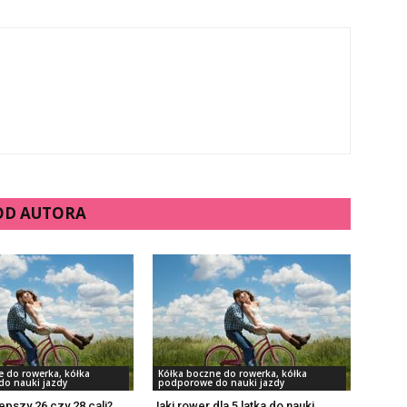
 OD AUTORA
e do rowerka, kółka
Kółka boczne do rowerka, kółka
o nauki jazdy
podporowe do nauki jazdy
epszy 26 czy 28 cali?
Jaki rower dla 5 latka do nauki