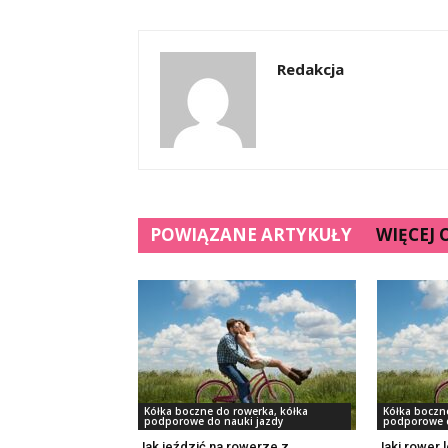
Redakcja
POWIĄZANE ARTYKUŁY
WIĘCEJ
Kółka boczne do rowerka, kółka
Kółka boczn
podporowe do nauki jazdy
podporowe d
Jak jeździć na rowerze z
Jaki rower l