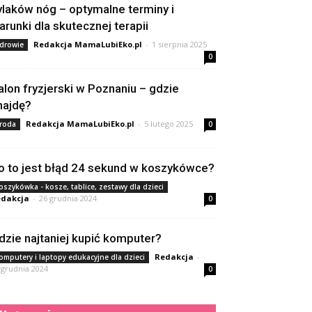
ylaków nóg – optymalne terminy i
arunki dla skutecznej terapii
Redakcja MamaLubiEko.pl
-
1 sierpnia 2025
drowie
0
alon fryzjerski w Poznaniu – gdzie
najdę?
Redakcja MamaLubiEko.pl
-
5 lutego 2025
roda
0
o to jest błąd 24 sekund w koszykówce?
oszykówka - kosze, tablice, zestawy dla dzieci
dakcja
-
26 grudnia 2024
0
dzie najtaniej kupić komputer?
Redakcja
-
omputery i laptopy edukacyjne dla dzieci
 grudnia 2024
0