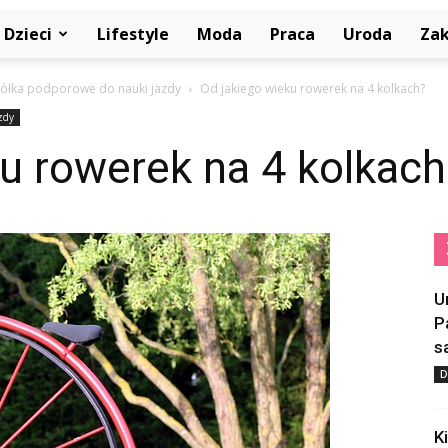
Dzieci
Lifestyle
Moda
Praca
Uroda
Za
kółka podporowe do nauki jazdy
Od jakiego wieku rowerek na 4 kolkach?
zdy
u rowerek na 4 kolkach
U
P
s
D
K