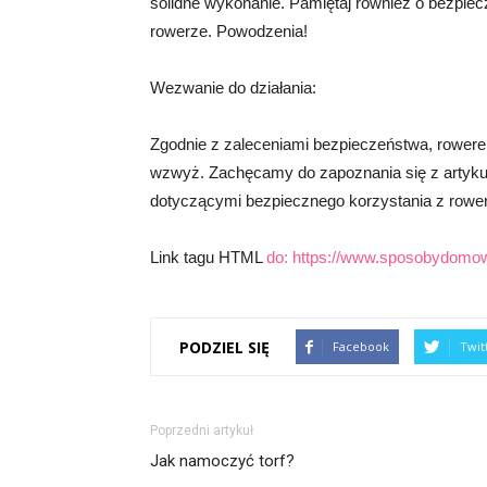
solidne wykonanie. Pamiętaj również o bezpiec
rowerze. Powodzenia!
Wezwanie do działania:
Zgodnie z zaleceniami bezpieczeństwa, rowerek
wzwyż. Zachęcamy do zapoznania się z artyku
dotyczącymi bezpiecznego korzystania z rower
Link tagu HTML
do:
https://www.sposobydomow
PODZIEL SIĘ
Facebook
Twit
Poprzedni artykuł
Jak namoczyć torf?