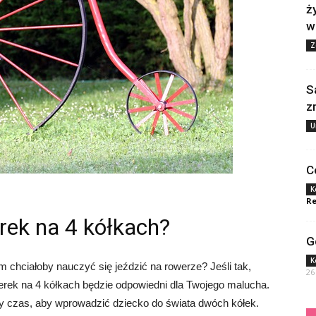
ż
w
Z
S
z
U
C
K
Re
rek na 4 kółkach?
G
K
m chciałoby nauczyć się jeździć na rowerze? Jeśli tak,
26
erek na 4 kółkach będzie odpowiedni dla Twojego malucha.
szy czas, aby wprowadzić dziecko do świata dwóch kółek.