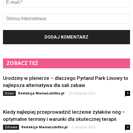
ZOBACZ TEŻ
Urodziny w plenerze – dlaczego Pyrland Park Linowy to
najlepsza alternatywa dla sali zabaw
Redakcja MamaLubiEko.pl
-
25 listopada 2025
Dzieci
0
Kiedy najlepiej przeprowadzić leczenie żylaków nóg –
optymalne terminy i warunki dla skutecznej terapii
Redakcja MamaLubiEko.pl
-
1 sierpnia 2025
Zdrowie
0