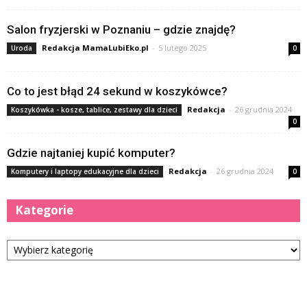
Salon fryzjerski w Poznaniu – gdzie znajdę?
Redakcja MamaLubiEko.pl
-
5 lutego 2025
Uroda
0
Co to jest błąd 24 sekund w koszykówce?
Redakcja
-
26 grudnia 2024
Koszykówka - kosze, tablice, zestawy dla dzieci
0
Gdzie najtaniej kupić komputer?
Redakcja
-
26 grudnia 2024
Komputery i laptopy edukacyjne dla dzieci
0
Kategorie
Kategorie