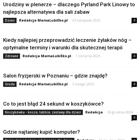
Urodziny w plenerze – dlaczego Pyrland Park Linowy to
najlepsza alternatywa dla sali zabaw
Redakcja MamaLubiEko.pl
-
25 listopada 2025
Dzieci
0
Kiedy najlepiej przeprowadzić leczenie żylaków nóg –
optymalne terminy i warunki dla skutecznej terapii
Redakcja MamaLubiEko.pl
-
1 sierpnia 2025
Zdrowie
0
Salon fryzjerski w Poznaniu – gdzie znajdę?
Redakcja MamaLubiEko.pl
-
5 lutego 2025
Uroda
0
Co to jest błąd 24 sekund w koszykówce?
Redakcja
-
26 grudnia 2024
Koszykówka - kosze, tablice, zestawy dla dzieci
0
Gdzie najtaniej kupić komputer?