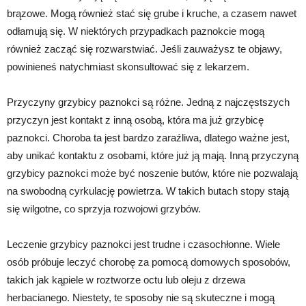
brązowe. Mogą również stać się grube i kruche, a czasem nawet
odłamują się. W niektórych przypadkach paznokcie mogą
również zacząć się rozwarstwiać. Jeśli zauważysz te objawy,
powinieneś natychmiast skonsultować się z lekarzem.
Przyczyny grzybicy paznokci są różne. Jedną z najczęstszych
przyczyn jest kontakt z inną osobą, która ma już grzybicę
paznokci. Choroba ta jest bardzo zaraźliwa, dlatego ważne jest,
aby unikać kontaktu z osobami, które już ją mają. Inną przyczyną
grzybicy paznokci może być noszenie butów, które nie pozwalają
na swobodną cyrkulację powietrza. W takich butach stopy stają
się wilgotne, co sprzyja rozwojowi grzybów.
Leczenie grzybicy paznokci jest trudne i czasochłonne. Wiele
osób próbuje leczyć chorobę za pomocą domowych sposobów,
takich jak kąpiele w roztworze octu lub oleju z drzewa
herbacianego. Niestety, te sposoby nie są skuteczne i mogą