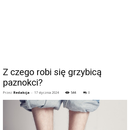
Z czego robi się grzybicą
paznokci?
Przez
Redakcja
-
17 stycznia 2024
544
0