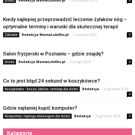
Redakcja MamaLubiEko.pl
-
25 listopada 2025
Dzieci
0
Kiedy najlepiej przeprowadzić leczenie żylaków nóg –
optymalne terminy i warunki dla skutecznej terapii
Redakcja MamaLubiEko.pl
-
1 sierpnia 2025
Zdrowie
0
Salon fryzjerski w Poznaniu – gdzie znajdę?
Redakcja MamaLubiEko.pl
-
5 lutego 2025
Uroda
0
Co to jest błąd 24 sekund w koszykówce?
Redakcja
-
26 grudnia 2024
Koszykówka - kosze, tablice, zestawy dla dzieci
0
Gdzie najtaniej kupić komputer?
Redakcja
-
26 grudnia 2024
Komputery i laptopy edukacyjne dla dzieci
0
Kategorie