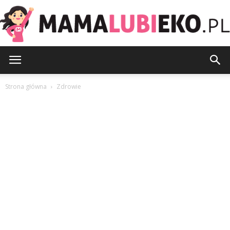
MamaLubiEko.pl
Strona główna
Zdrowie