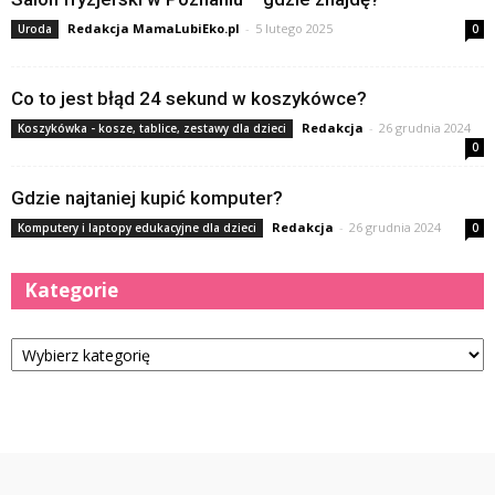
Redakcja MamaLubiEko.pl
-
5 lutego 2025
Uroda
0
Co to jest błąd 24 sekund w koszykówce?
Redakcja
-
26 grudnia 2024
Koszykówka - kosze, tablice, zestawy dla dzieci
0
Gdzie najtaniej kupić komputer?
Redakcja
-
26 grudnia 2024
Komputery i laptopy edukacyjne dla dzieci
0
Kategorie
Kategorie