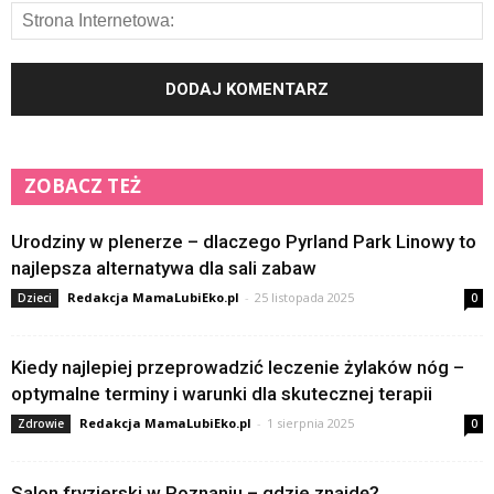
ZOBACZ TEŻ
Urodziny w plenerze – dlaczego Pyrland Park Linowy to
najlepsza alternatywa dla sali zabaw
Redakcja MamaLubiEko.pl
-
25 listopada 2025
Dzieci
0
Kiedy najlepiej przeprowadzić leczenie żylaków nóg –
optymalne terminy i warunki dla skutecznej terapii
Redakcja MamaLubiEko.pl
-
1 sierpnia 2025
Zdrowie
0
Salon fryzjerski w Poznaniu – gdzie znajdę?