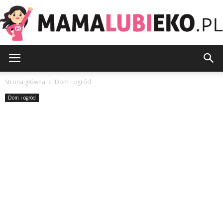
MamaLubiEko.pl
Strona główna
Dom i ogród
Dom i ogród