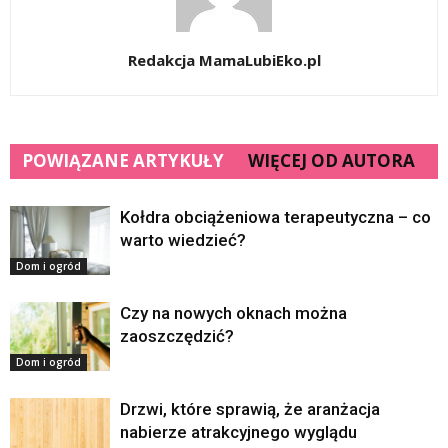
Redakcja MamaLubiEko.pl
POWIĄZANE ARTYKUŁY
WIĘCEJ OD AUTORA
Kołdra obciążeniowa terapeutyczna – co
warto wiedzieć?
Dom i ogród
Czy na nowych oknach można
zaoszczędzić?
Dom i ogród
Drzwi, które sprawią, że aranżacja
nabierze atrakcyjnego wyglądu